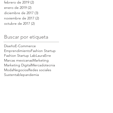
febrero de 2019
(2)
2 entradas
enero de 2019
(2)
2 entradas
diciembre de 2017
(3)
3 entradas
noviembre de 2017
(2)
2 entradas
octubre de 2017
(2)
2 entradas
Buscar por etiqueta
Diseño
E-Commerce
Emprendimiento
Fashion Startup
Fashion Startup Lab
LauraErre
Marcas mexicanas
Marketing
Marketing Digital
Mercadotecnia
Moda
Negocios
Redes sociales
Sustentable
pandemia