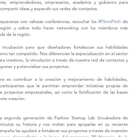
es, emprendedores, empresarios, academia y gobierno para 
 compartir ideas y expandir sus redes de contactos.
uecerse con valiosas conferencias, escuchar los 
#FSmxPitch
 de 
región y sobre todo hacer networking con los miembros más 
da de la región.
cubación para que diseñadores fortalezcan sus habilidades 
rno tan competido. Nos diferencían la especialización en el sector 
 creativos, la vinculación a través de nuestra red de contactos y 
oner y potencializar sus proyectos.
a es contribuir a la creación y mejoramiento de habilidades, 
articipantes que le permitan emprender iniciativas propias de 
proyectos empresariales, así como la fortificación de las bases 
nte creación.
la segunda generación de Fashion Startup Lab (incubadora de 
nutos su historia y nos invitan para apoyarlas en su reciente 
paña las ayudará a fortalecer sus proyectos a través de inversión 