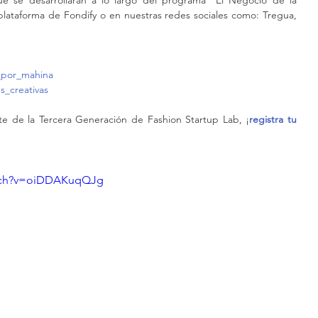
ue se desarrollarán a lo largo del programa “El Negocio de la 
lataforma de Fondify o en nuestras redes sociales como: Tregua, 
_por_mahina 
s_creativas
rte de la Tercera Generación de Fashion Startup Lab, ¡
registra tu 
atch?v=oiDDAKuqQJg