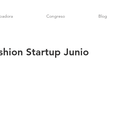
badora
Congreso
Blog
hion Startup Junio