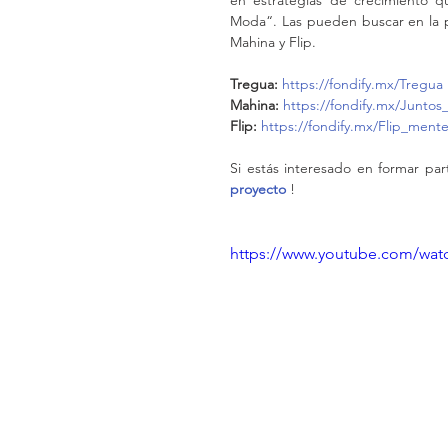
en estrategias de crecimiento q
Moda“. Las pueden buscar en la p
Mahina y Flip. 
Tregua:
https://fondify.mx/Tregua
Mahina:
https://fondify.mx/Juntos
Flip:
https://fondify.mx/Flip_mente
Si estás interesado en formar pa
proyecto 
!
https://www.youtube.com/w