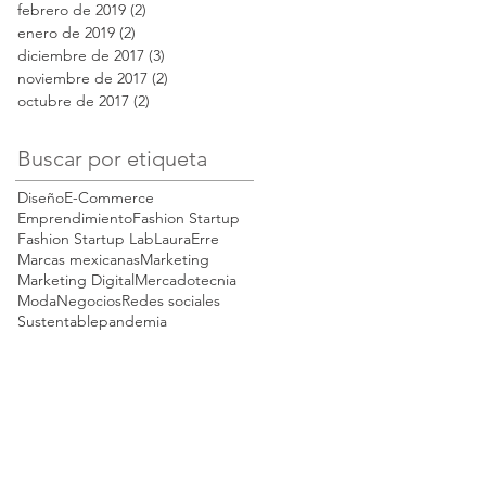
febrero de 2019
(2)
2 entradas
enero de 2019
(2)
2 entradas
diciembre de 2017
(3)
3 entradas
noviembre de 2017
(2)
2 entradas
octubre de 2017
(2)
2 entradas
Buscar por etiqueta
Diseño
E-Commerce
Emprendimiento
Fashion Startup
Fashion Startup Lab
LauraErre
Marcas mexicanas
Marketing
Marketing Digital
Mercadotecnia
Moda
Negocios
Redes sociales
Sustentable
pandemia