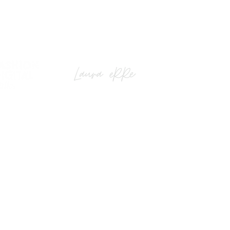
shionstartup.mx
) 1972 6246