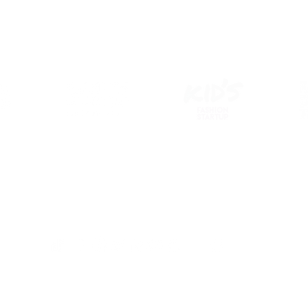
uentes
contacto@fa
+52 (33
acidad
© 2026 por Fashion Startup