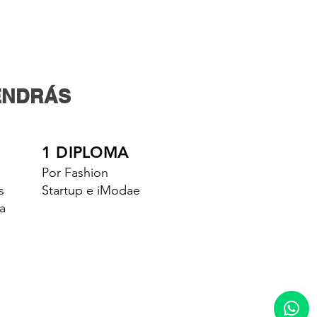
ENDRÁS
1 DIPLOMA
Por Fashion
s
Startup e iModae
a
ER?