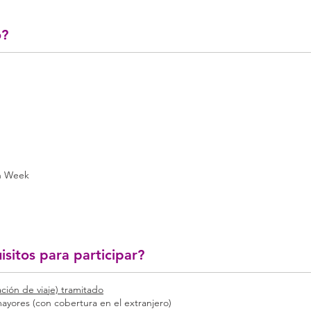
o?
on Week
isitos para participar?
ación de viaje) tramitado
yores (con cobertura en el extranjero)