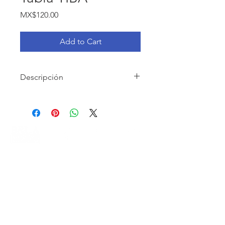
Price
MX$120.00
Add to Cart
Descripción
Con este lienzo conocerás las ramas
del diseño y qué tipo de diseñador
eres o tienes en tu equipo.
Objetivo: Hacer una buena
planeación de colecciones te ayudará
a aumentar la rentabilidad de cada
unidad de negocio.
contacto@fashionstartup.mx
+52 (33) 1972 6246